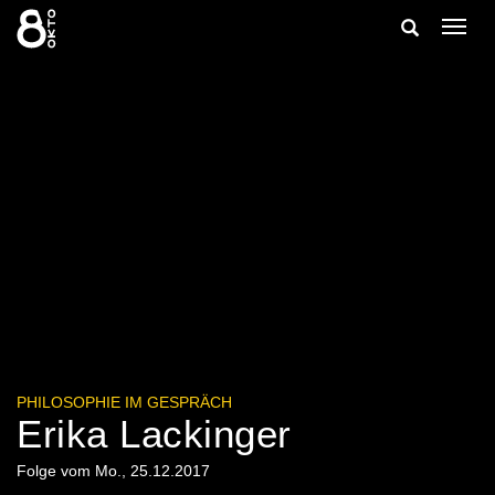
Zum
Suche
Navig
Inhalt
ein-/
springen
ein-/ausble
PHILOSOPHIE IM GESPRÄCH
Erika Lackinger
Folge vom Mo., 25.12.2017