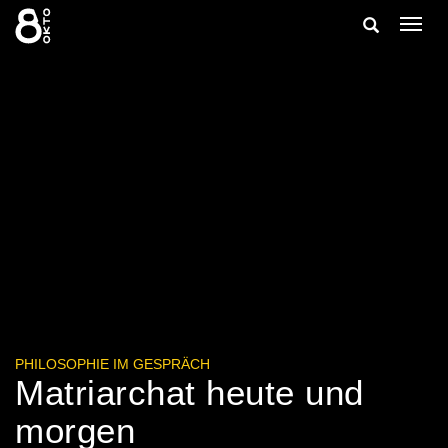
Zum
Suche
Navig
Inhalt
ein-/
springen
ein-/ausble
PHILOSOPHIE IM GESPRÄCH
Matriarchat heute und
morgen