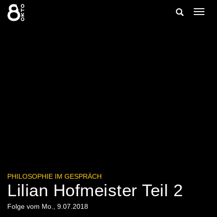
Zum
Suche
Navig
Inhalt
ein-/
springen
ein-/ausble
PHILOSOPHIE IM GESPRÄCH
Lilian Hofmeister Teil 2
Folge vom Mo., 9.07.2018