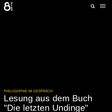
Zum
Suche
Navig
Inhalt
ein-/
springen
ein-/ausble
PHILOSOPHIE IM GESPRÄCH
Lesung aus dem Buch
"Die letzten Undinge"