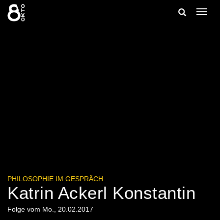
Zum
Suche
Navig
Inhalt
ein-/
springen
ein-/ausble
PHILOSOPHIE IM GESPRÄCH
Katrin Ackerl Konstantin
Folge vom Mo., 20.02.2017