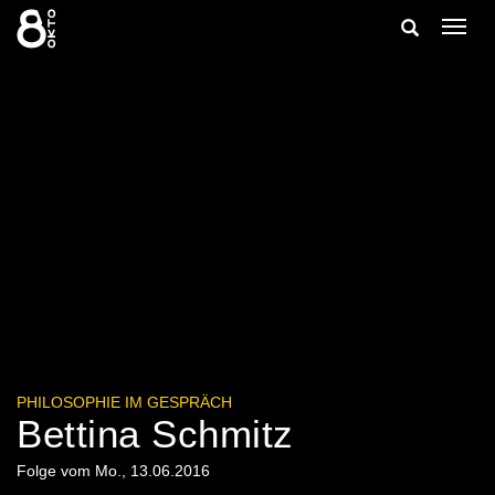
Zum
Suche
Navig
Inhalt
ein-/
springen
ein-/ausble
PHILOSOPHIE IM GESPRÄCH
Bettina Schmitz
Folge vom Mo., 13.06.2016