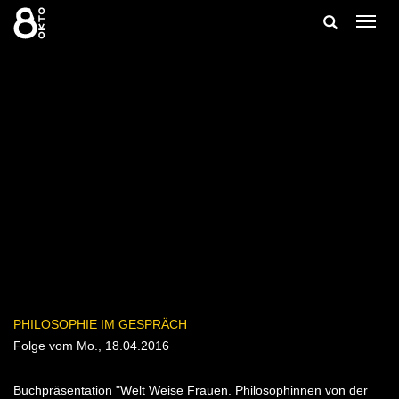
Zum
Suche
Navig
Inhalt
ein-/
springen
ein-/ausble
PHILOSOPHIE IM GESPRÄCH
Folge vom Mo., 18.04.2016
Buchpräsentation "Welt Weise Frauen. Philosophinnen von der