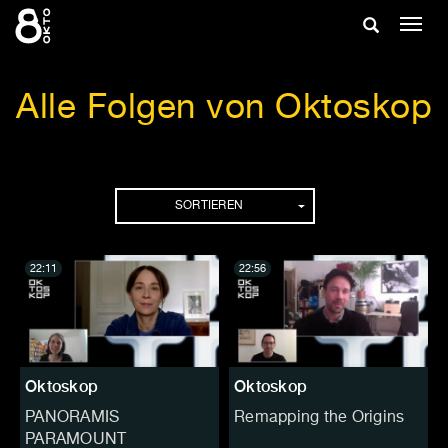
Zum
Suche
Navig
Inhalt
ein-/
springen
ein-/ausble
Alle Folgen von Oktoskop
Folgen
SORTIEREN
22:11
22:56
Oktoskop
Oktoskop
PANORAMIS
Remapping the Origins
PARAMOUNT