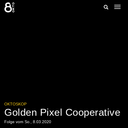
Zum
Suche
Navig
Inhalt
ein-/
springen
ein-/ausble
OKTOSKOP
Golden Pixel Cooperative
Folge vom So., 8.03.2020