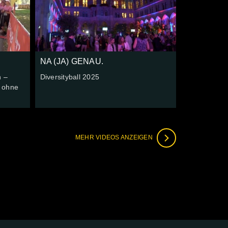
NA (JA) GENAU.
n –
Diversityball 2025
 ohne
MEHR VIDEOS ANZEIGEN