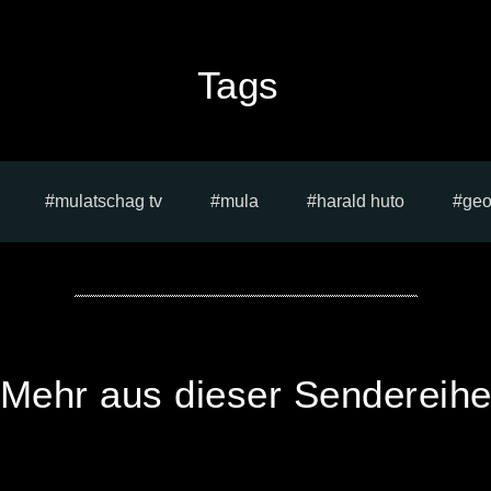
Tags
mulatschag tv
mula
harald huto
geo
Mehr aus dieser Sendereih