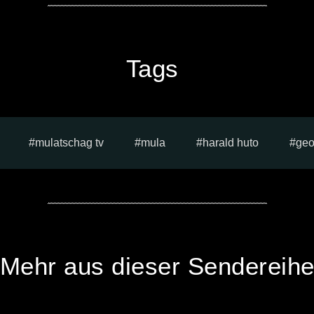
Tags
mulatschag tv
mula
harald huto
geo
Mehr aus dieser Sendereih