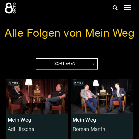
Zum
Suche
Navig
Inhalt
ein-/
springen
ein-/ausble
Alle Folgen von Mein Weg
Folgen
SORTIEREN
27:00
27:00
Mein Weg
Mein Weg
Adi Hirschal
Roman Martin