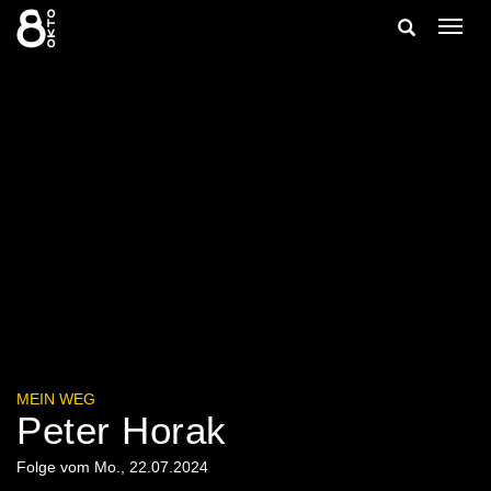
Zum
Suche
Navig
Inhalt
ein-/
springen
ein-/ausble
MEIN WEG
Peter Horak
Folge vom Mo., 22.07.2024