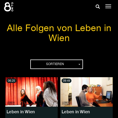
Zum
Suche
Navig
Inhalt
ein-/
springen
ein-/ausble
Alle Folgen von Leben in
Wien
Folgen
SORTIEREN
06:25
09:49
Leben in Wien
Leben in Wien