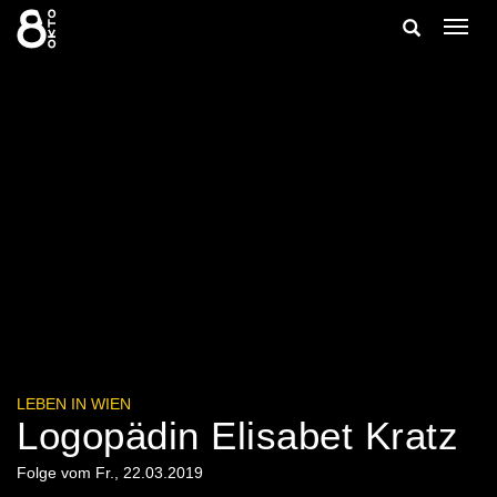
Zum
Suche
Navig
Inhalt
ein-/
springen
ein-/ausble
LEBEN IN WIEN
Logopädin Elisabet Kratz
Folge vom Fr., 22.03.2019