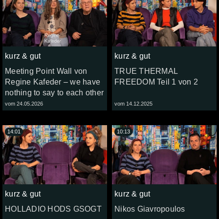
kurz & gut
kurz & gut
Meeting Point Wall von
TRUE THERMAL
Regine Kafeder – we have
FREEDOM Teil 1 von 2
nothing to say to each other
vom 24.05.2026
vom 14.12.2025
14:01
10:13
kurz & gut
kurz & gut
HOLLADIO HODS GSOGT
Nikos Giavropoulos