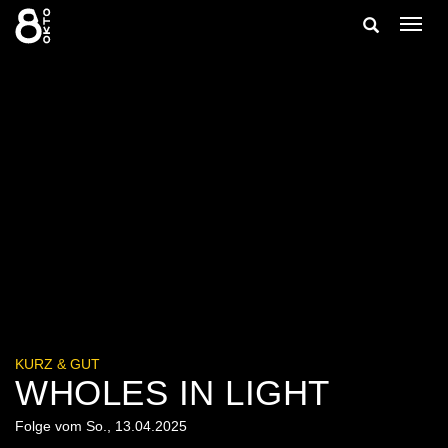
Zum
Suche
Navig
Inhalt
ein-/
springen
ein-/ausble
KURZ & GUT
WHOLES IN LIGHT
Folge vom So., 13.04.2025