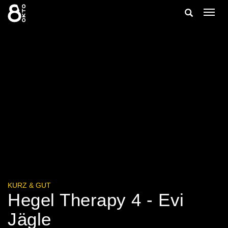
Zum
Suche
Navig
Inhalt
ein-/
springen
ein-/ausble
KURZ & GUT
Hegel Therapy 4 - Evi
Jägle