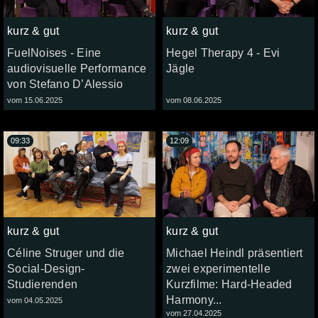
kurz & gut
kurz & gut
FuelNoises - Eine
Hegel Therapy 4 - Evi
audiovisuelle Performance
Jägle
von Stefano D’Alessio
vom 15.06.2025
vom 08.06.2025
09:33
12:09
kurz & gut
kurz & gut
Céline Struger und die
Michael Heindl präsentiert
Social-Design-
zwei experimentelle
Studierenden
Kurzfilme: Hard-Headed
Harmony...
vom 04.05.2025
vom 27.04.2025