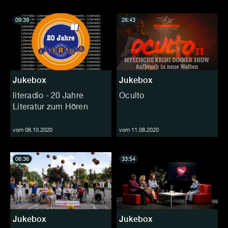
09:39
26:43
Jukebox
Jukebox
literadio - 20 Jahre
Oculto
Literatur zum Hören
vom 08.10.2020
vom 11.08.2020
06:36
33:54
Jukebox
Jukebox