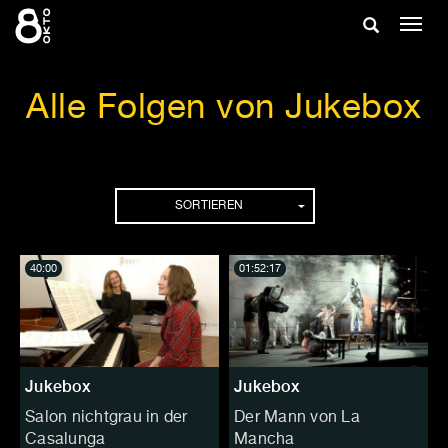
Zum
Suche
Navig
Inhalt
ein-/
springen
ein-/ausble
Alle Folgen von Jukebox
Folgen
SORTIEREN
40:00
01:52:17
Jukebox
Jukebox
Salon nichtgrau in der
Der Mann von La
Casalunga
Mancha