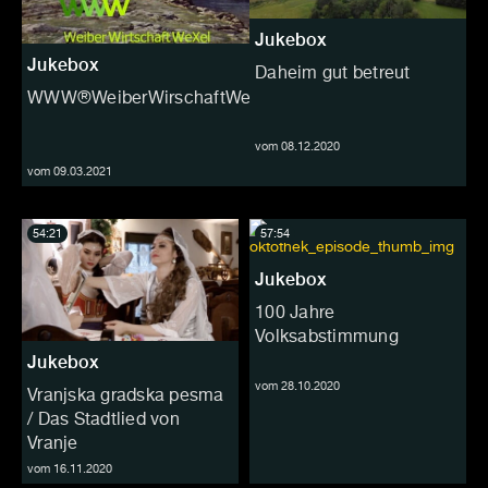
Jukebox
Jukebox
Daheim gut betreut
WWW®WeiberWirschaftWeXel
vom 08.12.2020
vom 09.03.2021
54:21
57:54
Jukebox
100 Jahre
Volksabstimmung
Jukebox
vom 28.10.2020
Vranjska gradska pesma
/ Das Stadtlied von
Vranje
vom 16.11.2020