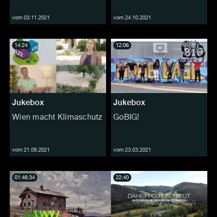
vom 03.11.2021
vom 24.10.2021
14:24
12:06
Jukebox
Jukebox
Wien macht Klimaschutz
GoBIG!
vom 21.09.2021
vom 23.03.2021
01:46:34
22:40