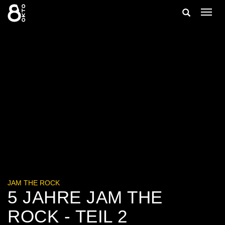
Zum
Suche
Navig
Inhalt
ein-/
springen
ein-/ausble
JAM THE ROCK
5 JAHRE JAM THE
ROCK - TEIL 2