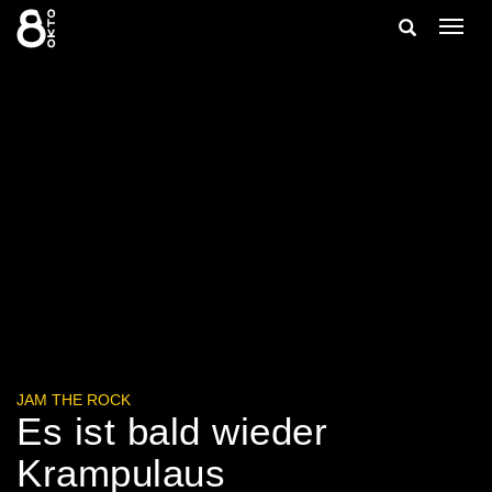
Zum
Suche
Navig
Inhalt
ein-/
springen
ein-/ausble
JAM THE ROCK
Es ist bald wieder
Krampulaus