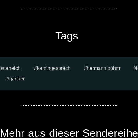
Tags
österreich
kamingespräch
hermann böhm
gartner
Mehr aus dieser Sendereih