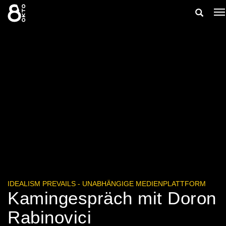
Zum
Suche
Na
Inhalt
ei
springen
ein-/aus
IDEALISM PREVAILS - UNABHÄNGIGE MEDIENPLATTFORM
Kamingespräch mit Doron
Rabinovici