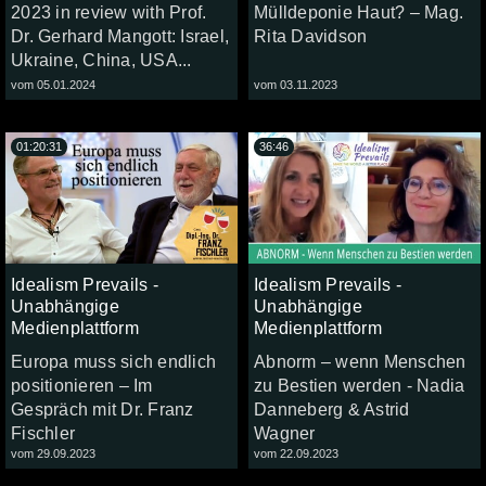
2023 in review with Prof.
Mülldeponie Haut? – Mag.
Dr. Gerhard Mangott: Israel,
Rita Davidson
Ukraine, China, USA...
vom 05.01.2024
vom 03.11.2023
01:20:31
36:46
Idealism Prevails -
Idealism Prevails -
Unabhängige
Unabhängige
Medienplattform
Medienplattform
Europa muss sich endlich
Abnorm – wenn Menschen
positionieren – Im
zu Bestien werden - Nadia
Gespräch mit Dr. Franz
Danneberg & Astrid
Fischler
Wagner
vom 29.09.2023
vom 22.09.2023