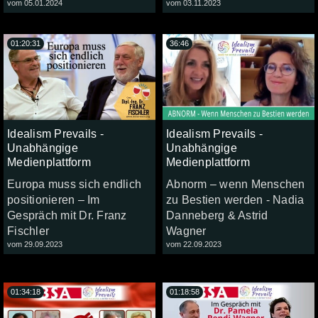
vom 05.01.2024
vom 03.11.2023
01:20:31
36:46
Idealism Prevails -
Idealism Prevails -
Unabhängige
Unabhängige
Medienplattform
Medienplattform
Europa muss sich endlich
Abnorm – wenn Menschen
positionieren – Im
zu Bestien werden - Nadia
Gespräch mit Dr. Franz
Danneberg & Astrid
Fischler
Wagner
vom 29.09.2023
vom 22.09.2023
01:34:18
01:18:58