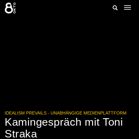
Zum
Suche
Navig
Inhalt
ein-/
springen
ein-/ausble
IDEALISM PREVAILS - UNABHÄNGIGE MEDIENPLATTFORM
Kamingespräch mit Toni
Straka