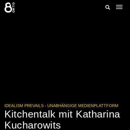
Zum
Suche
Navig
Inhalt
ein-/
springen
ein-/ausble
IDEALISM PREVAILS - UNABHÄNGIGE MEDIENPLATTFORM
Kitchentalk mit Katharina
Kucharowits