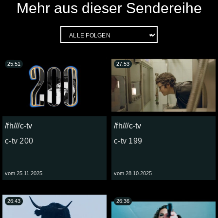
Mehr aus dieser Sendereihe
25:51
27:53
/fh///c-tv
/fh///c-tv
c-tv 200
c-tv 199
vom 25.11.2025
vom 28.10.2025
26:43
26:36