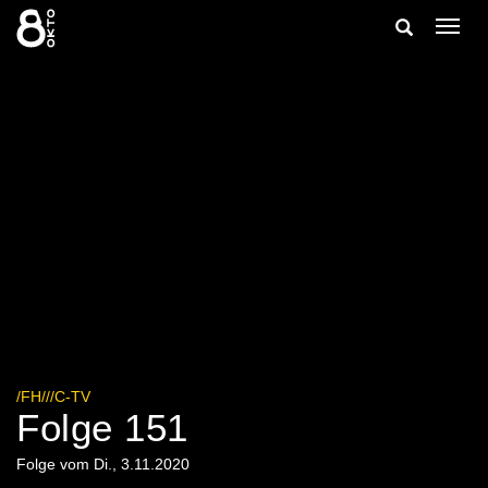
Zum
Suche
Navig
Inhalt
ein-/
springen
ein-/ausble
/FH///C-TV
Folge 151
Folge vom Di., 3.11.2020