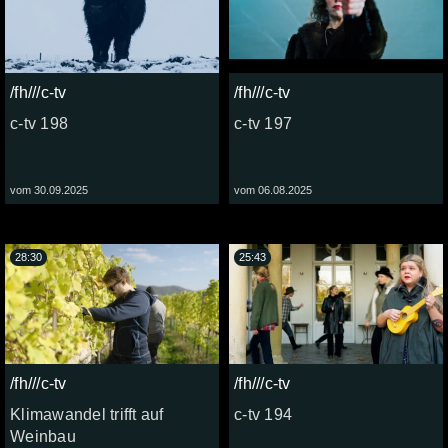
/fh///c-tv
/fh///c-tv
c-tv 198
c-tv 197
vom 30.09.2025
vom 06.08.2025
28:30
25:43
/fh///c-tv
/fh///c-tv
Klimawandel trifft auf
c-tv 194
Weinbau