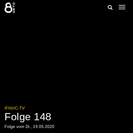
Zum
Suche
Navig
Inhalt
ein-/
springen
ein-/ausble
/FH///C-TV
Folge 148
Folge vom Di., 19.05.2020