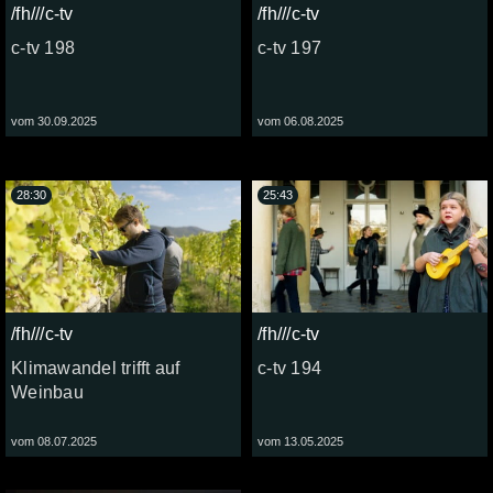
/fh///c-tv
/fh///c-tv
c-tv 198
c-tv 197
vom 30.09.2025
vom 06.08.2025
28:30
25:43
/fh///c-tv
/fh///c-tv
Klimawandel trifft auf
c-tv 194
Weinbau
vom 08.07.2025
vom 13.05.2025