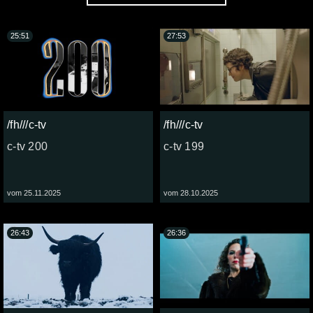
25:51
27:53
/fh///c-tv
/fh///c-tv
c-tv 200
c-tv 199
vom 25.11.2025
vom 28.10.2025
26:43
26:36