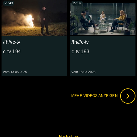
25:43
27:07
/fh///c-tv
/fh///c-tv
c-tv 194
c-tv 193
vom 13.05.2025
vom 18.03.2025
MEHR VIDEOS ANZEIGEN
Nach oben