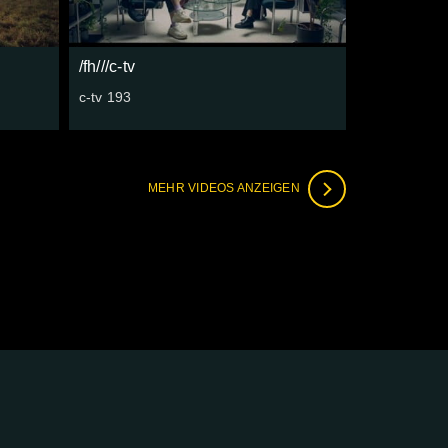
/fh///c-tv
c-tv 193
MEHR VIDEOS ANZEIGEN