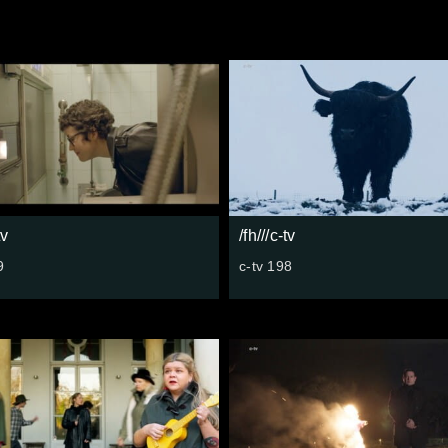
tv
/fh///c-tv
9
c-tv 198