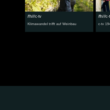
/fh///c-tv
/fh///c-
Klimawandel trifft auf Weinbau
c-tv 19