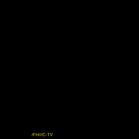
/FH///C-TV