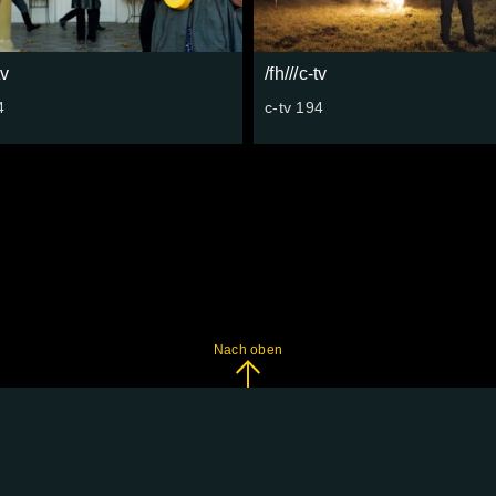
tv
/fh///c-tv
4
c-tv 194
Nach oben