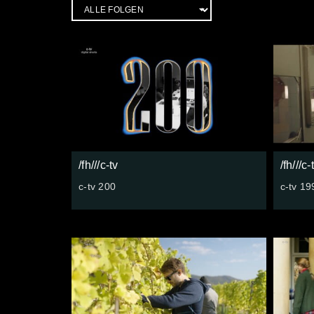
/fh///c-tv
/fh///c-
c-tv 200
c-tv 19