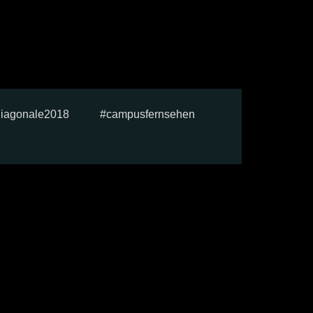
diagonale2018
campusfernsehen
e