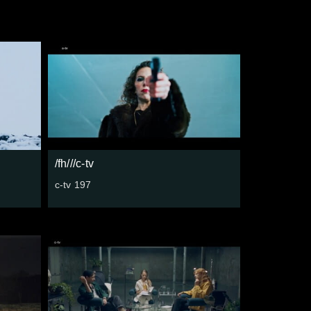
/fh///c-tv
c-tv 197