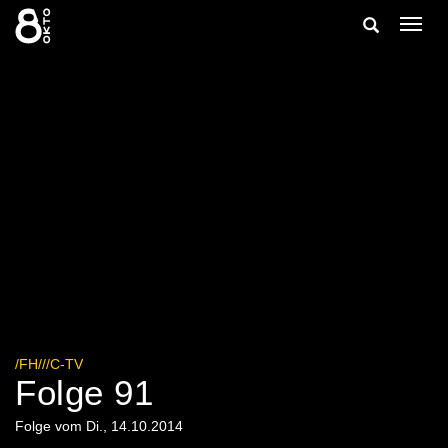
Zum
Suche
Navig
Inhalt
ein-/
springen
ein-/ausble
/FH///C-TV
Folge 91
Folge vom Di., 14.10.2014