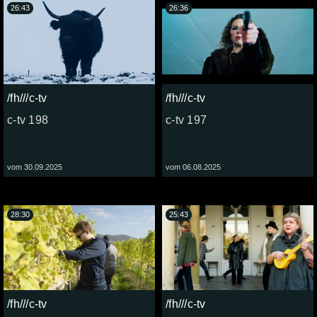
26:43
26:36
/fh///c-tv
/fh///c-tv
c-tv 198
c-tv 197
vom 30.09.2025
vom 06.08.2025
28:30
25:43
/fh///c-tv
/fh///c-tv