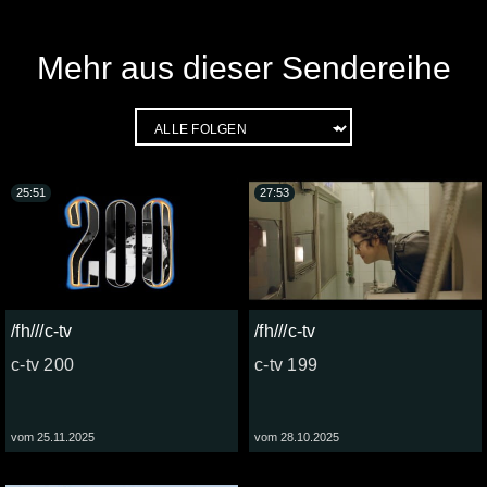
Mehr aus dieser Sendereihe
25:51
27:53
/fh///c-tv
/fh///c-tv
c-tv 200
c-tv 199
vom 25.11.2025
vom 28.10.2025