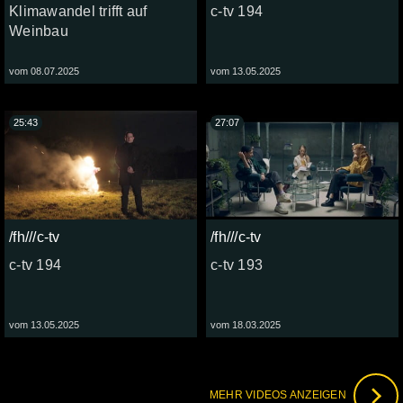
Klimawandel trifft auf
c-tv 194
Weinbau
vom 08.07.2025
vom 13.05.2025
25:43
27:07
/fh///c-tv
/fh///c-tv
c-tv 194
c-tv 193
vom 13.05.2025
vom 18.03.2025
MEHR VIDEOS ANZEIGEN