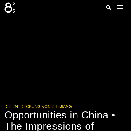
Zum
Suche
Navig
Inhalt
ein-/
springen
ein-/ausble
DIE ENTDECKUNG VON ZHEJIANG
Opportunities in China •
The Impressions of