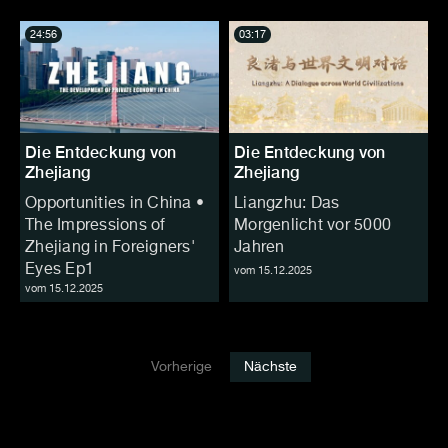
24:56
03:17
Die Entdeckung von
Die Entdeckung von
Zhejiang
Zhejiang
Opportunities in China •
Liangzhu: Das
The Impressions of
Morgenlicht vor 5000
Zhejiang in Foreigners'
Jahren
Eyes Ep1
vom 15.12.2025
vom 15.12.2025
Vorherige
Nächste