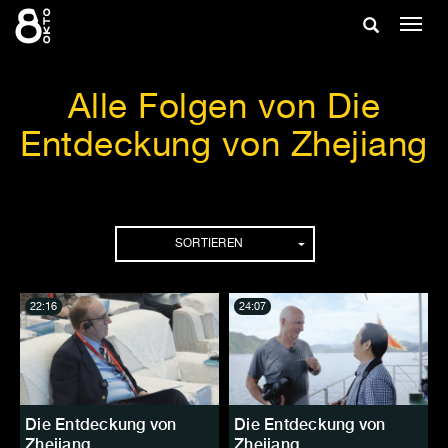
Zum
Suche
Navig
Inhalt
ein-/
springen
ein-/ausble
Alle Folgen von Die
Entdeckung von Zhejiang
Folgen
SORTIEREN
22:16
24:07
Die Entdeckung von
Die Entdeckung von
Zhejiang
Zhejiang