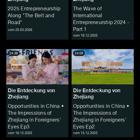
2025 Entrepreneurship
The Wave of
Along "The Belt and
International
Road"
Entrepreneurship 2024 -
Part 1
vom 25.03.2026
vom 16.12.2025
24:38
24:09
Die Entdeckung von
Die Entdeckung von
Zhejiang
Zhejiang
Opportunities in China •
Opportunities in China •
The Impressions of
The Impressions of
Zhejiang in Foreigners'
Zhejiang in Foreigners'
Eyes Ep3
Eyes Ep2
vom 16.12.2025
vom 15.12.2025