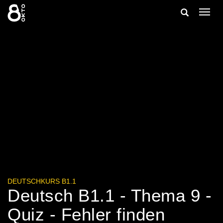
Zum
Suche
Navig
Inhalt
ein-/
springen
ein-/ausble
DEUTSCHKURS B1.1
Deutsch B1.1 - Thema 9 -
Quiz - Fehler finden