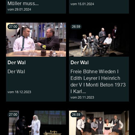
Müller muss...
vom 15.01.2024
vom 29.01.2024
27:00
26:59
Der Wal
Der Wal
Der Wal
Freie Bühne Wieden I
Edith Leyrer I Heinrich
der V I Monti Beton 1973
I Karl...
vom 18.12.2023
vom 20.11.2023
27:00
26:59