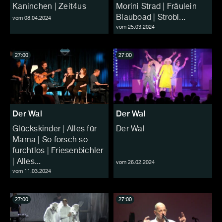
Kaninchen | Zeit4us
Morini Strad | Fräulein
Blauboad | Strobl...
vom 08.04.2024
vom 25.03.2024
27:00
27:00
Der Wal
Der Wal
Glückskinder | Alles für
Der Wal
Mama | So forsch so
furchtlos | Friesenbichler
| Alles...
vom 26.02.2024
vom 11.03.2024
27:00
27:00