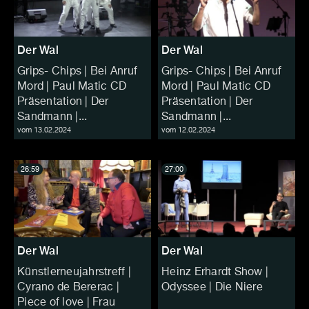
Der Wal
Der Wal
Grips- Chips | Bei Anruf
Grips- Chips | Bei Anruf
Mord | Paul Matic CD
Mord | Paul Matic CD
Präsentation | Der
Präsentation | Der
Sandmann |...
Sandmann |...
vom 13.02.2024
vom 12.02.2024
26:59
27:00
Der Wal
Der Wal
Künstlerneujahrstreff |
Heinz Erhardt Show |
Cyrano de Bererac |
Odyssee | Die Niere
Piece of love | Frau