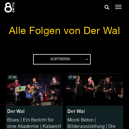
Zum
Suche
Navig
Inhalt
ein-/
springen
ein-/ausble
Alle Folgen von Der Wal
Folgen
SORTIEREN
27:00
27:00
Der Wal
Der Wal
Blues | Ein Bericht für
Monti Beton |
eine Akademie | Kabarett
Bilderausstellung | Die