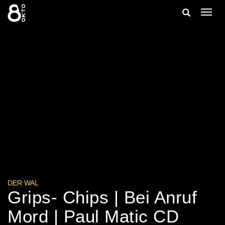
Zum
Suche
Navig
Inhalt
ein-/
springen
ein-/ausble
DER WAL
Grips- Chips | Bei Anruf
Mord | Paul Matic CD