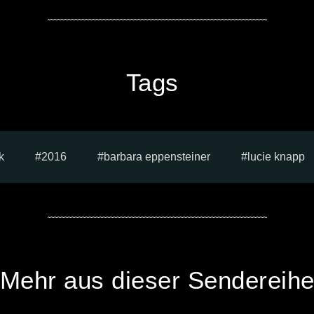
Tags
k
2016
barbara eppensteiner
lucie knapp
Mehr aus dieser Sendereih