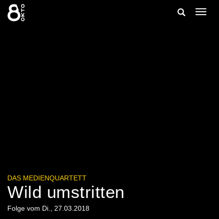
Zum
Suche
Navig
Inhalt
ein-/
springen
ein-/ausble
DAS MEDIENQUARTETT
Wild umstritten
Folge vom Di., 27.03.2018