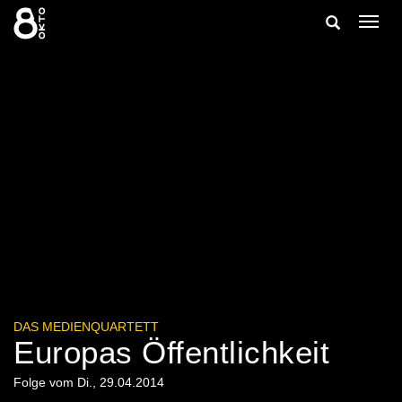
Zum
Suche
Navig
Inhalt
ein-/
springen
ein-/ausble
DAS MEDIENQUARTETT
Europas Öffentlichkeit
Folge vom Di., 29.04.2014