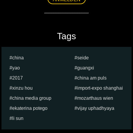
Tags
china
seide
yao
guangxi
2017
china am puls
xinzu hou
import-expo shanghai
china media group
mozarthaus wien
ekaterina potego
vijay uphadhyaya
li sun