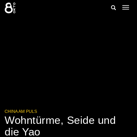
Zum
Suche
Navig
Inhalt
ein-/
springen
ein-/ausble
CHINA AM PULS
Wohntürme, Seide und
die Yao