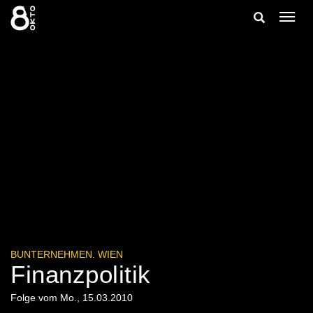
Zum
Suche
Navig
Inhalt
ein-/
springen
ein-/ausble
BUNTERNEHMEN. WIEN
Finanzpolitik
Folge vom Mo., 15.03.2010