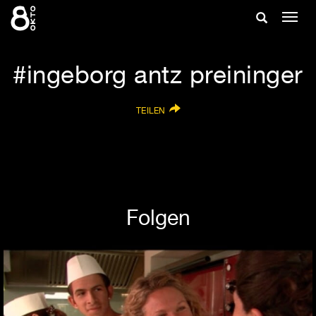
Zum
Suche
Navig
Inhalt
ein-/
springen
ein-/ausble
ingeborg antz preininger
TEILEN
Folgen