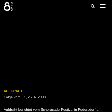
Zum
Suche
Navig
Inhalt
ein-/
springen
ein-/ausble
AUFDRAHT
Folge vom Fr., 25.07.2008
Aufdraht berichtet vom Scherasade-Festival in Podersdorf am