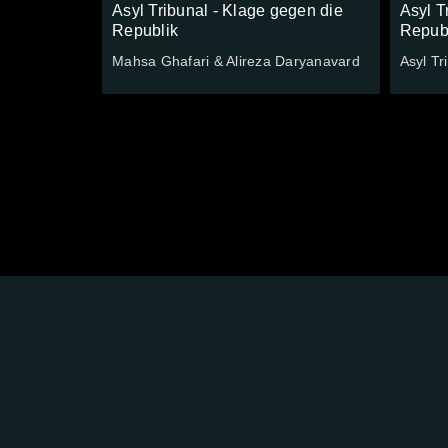
Asyl Tribunal - Klage gegen die
Asyl T
Republik
Repub
Mahsa Ghafari & Alireza Daryanavard
Asyl Tr
FOLGE
UNS
AUF: