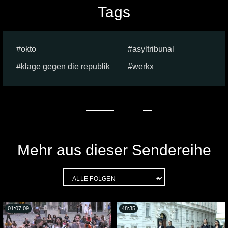
Tags
okto
asyltribunal
klage gegen die republik
werkx
Mehr aus dieser Sendereihe
01:07:09
48:35