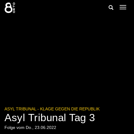
Zum
Suche
Navig
Inhalt
ein-/
springen
ein-/ausble
ASYL TRIBUNAL - KLAGE GEGEN DIE REPUBLIK
Asyl Tribunal Tag 3
Folge vom Do., 23.06.2022