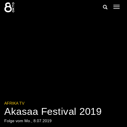
Zum
Suche
Navig
Inhalt
ein-/
springen
ein-/ausble
AFRIKA TV
Akasaa Festival 2019
Folge vom Mo., 8.07.2019