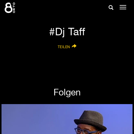
Zum
Suche
Navig
Inhalt
ein-/
springen
ein-/ausble
Dj Taff
TEILEN
Folgen