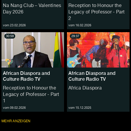
Na Nang Club – Valentines
Reception to Honour the
Day 2026
Legacy of Professor - Part
2
vom 23.02.2026
vom 16.02.2026
30:59
29:37
African Diaspora and
African Diaspora and
Culture Radio TV
Culture Radio TV
Reception to Honour the
Africa Diaspora
Legacy of Professor - Part
1
vom 09.02.2026
vom 15.12.2025
FOLGEN
MEHR
ANZEIGEN