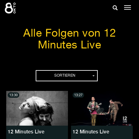
Zum
Suche
Navig
Inhalt
ein-/
springen
ein-/ausble
Alle Folgen von 12
Minutes Live
Folgen
SORTIEREN
13:30
13:27
12 Minutes Live
12 Minutes Live