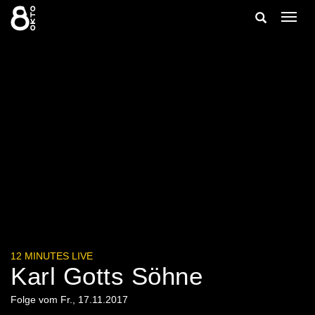
Zum
Suche
Navig
Inhalt
ein-/
springen
ein-/ausble
12 MINUTES LIVE
Karl Gotts Söhne
Folge vom Fr., 17.11.2017