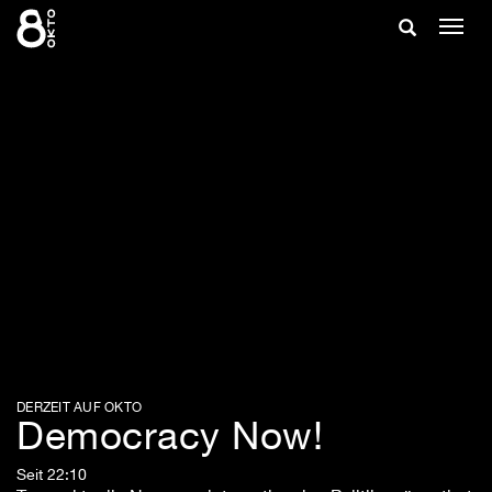
Zum
Suche
Navig
Inhalt
ein-/
springen
ein-/ausble
DERZEIT AUF OKTO
Democracy Now!
Seit 22:10