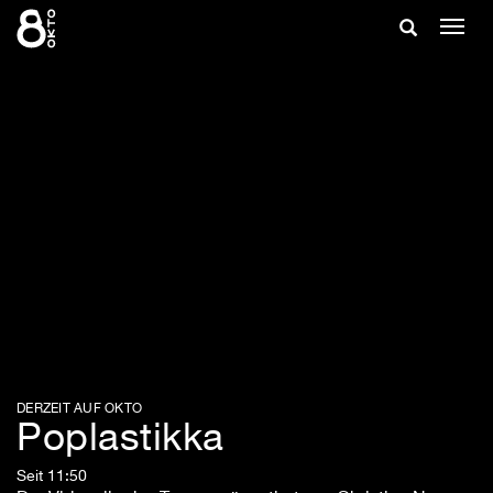
Zum
Suche
Navig
Inhalt
ein-/
springen
ein-/ausble
DERZEIT AUF OKTO
Poplastikka
Seit 11:50