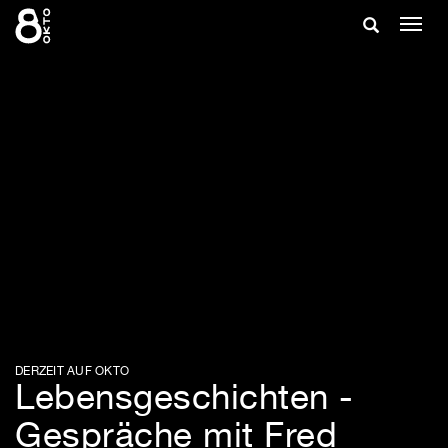
Zum
Suche
Navig
Inhalt
ein-/
springen
ein-/ausble
DERZEIT AUF OKTO
Lebensgeschichten -
Gespräche mit Fred